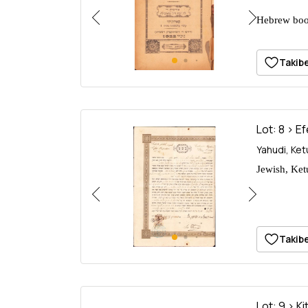
Hebrew book
edition, 94
Takibe
Lot: 8 > E
Yahudi, Ket
Jewish, Ket
Takibe
Lot: 9 > Ki