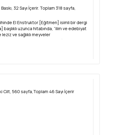
 Baskı, 32 Sayı İçerir. Toplam 318 sayfa,
ihinde El Enstruktor [Eğitmen] isimli bir dergi
] başlıklı uzunca hitabında, ”ilim ve edebiyat
 leziz ve sağlıklı meyveler
Derginin içerik programını da aşağıdaki şekilde
at intibaları, faydalı bilgiler, eğitici ve ahlaki
kte, ancak “Yahudiler için tasarlanmış derginin
yos, el deve tener un karakter djudyo] altını
be günleri basılıyordu.
i Cilt, 560 sayfa,Toplam 46 Sayı İçerir