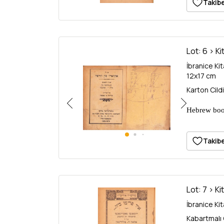
Hardcover
Takibe
Lot: 6 > Ki
İbranice Ki
12x17 cm
Karton Cild
Hebrew book
Constantino
Hardcover
Takibe
Lot: 7 > Ki
İbranice Ki
Kabartmalı 