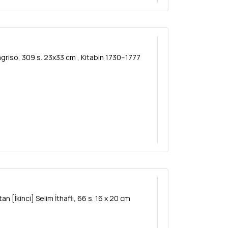
skısı, Künye Sayfası Sultan [İkinci] Selim İthaflı, 66 s. 16 x 20 cm