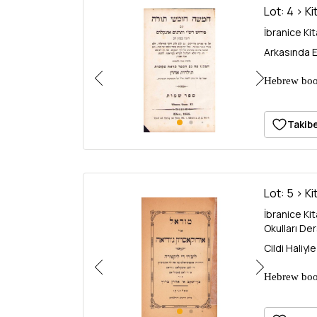
Lot: 4 > Ki
Hebrew book
Contains the
embossed or
Takibe
Lot: 5 > Ki
İbranice Ki
Okulları De
Cildi Haliyle
Hebrew book
Yaakov Aaro
families. 9