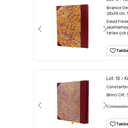
İbranice Der
28x39 cm, 5
David Fresko
yayımlamaya
tarlası çok
bulundurmakt
belirtmekted
tefrikalar. 
Takibe
bir Yahudi 
çizmektedir.
Hebrew maga
Galata/Ista
Lot: 10 > K
5648-5649 (
Constantino
Birinci Cilt:
Constantino
Magazine, 2
volume 1: 3
Takibe