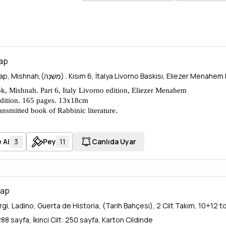
tap
İbranice Kitap, Mishnah,(מִשְׁנָה) . Kısım 6, İtalya Livorno Baskısı, El
, Mishnah. Part 6, Italy Livorno edition, Eliezer Menahem
dition. 165 pages. 13x18cm
ansmitted book of Rabbinic literature.
e Aktarılan Rabbanic Literatür Kitabı
 Al
3
Pey
11
Canlıda Uyar
tap
rgi, Ladino, Guerta de Historia, (Tarih Bahçesi), 2 Cilt Takım, 10+12
: 288 sayfa, İkinci Cilt: 250 sayfa, Karton Cildinde