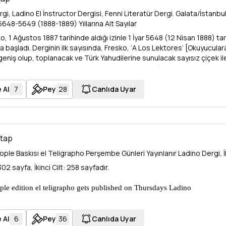
gi, Ladino El İnstructor Dergisi, Fenni Literatür Dergi. Galata/İstanbul
648-5649 (1888-1889) Yıllarına Ait Sayılar
, 1 Ağustos 1887 tarihinde aldığı izinle 1 İyar 5648 (12 Nisan 1888) tar
 başladı. Derginin ilk sayısında, Fresko, ‘A Los Lektores’ [Okuyuculara
 geniş olup, toplanacak ve Türk Yahudilerine sunulacak sayısız çiçek ile
adır” diyerek, yeni derginin ‘ilmi ve edebi’ kimliğini açıklamaktadır. 
ir: İlmi ve edebi konular, ünlü kişilerin biyografileri, tarihi öyküler, seyah
David Fresko, aydınları ve de özellikle gençleri iş birliğine davet etme
 Al
7
Pey
28
Canlıda Uyar
kimliği olması gerektiği”nin [El Enstruktor syendo echom para los djud
 8 sayfalık bu ‘ilmi- edebi dergi [Revista Siantifika i Literera] perşem
zine, Ladino El İnstructor magazine, Fenni literature magazine.
nbul edition, Contains 32 issues. Total of 318 pages 28x39cm,
itap
1888-1889) is the year it belongs to.
ple Baskısı el Teligrapho Perşembe Günleri Yayınlanır Ladino Dergi, İk
 302 sayfa, İkinci Cilt: 258 sayfadır.
ple edition el teligrapho gets published on Thursdays Ladino
 volumes, 560 pages, Contains 46 issues
02 pages Volume 2: 258 pages.
 Al
6
Pey
36
Canlıda Uyar