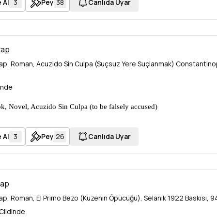
 Al
3
Pey
38
Canlıda Uyar
tap
tap, Roman, Acuzido Sin Culpa (Suçsuz Yere Suçlanmak) Constantinop
inde
, Novel, Acuzido Sin Culpa (to be falsely accused)
ple Arditi 1909 (5670) edition, 279 pages, 12x17cm
 Al
3
Pey
26
Canlıda Uyar
tap
tap, Roman, El Primo Bezo (Kuzenin Öpücüğü), Selanik 1922 Baskısı, 
Cildinde