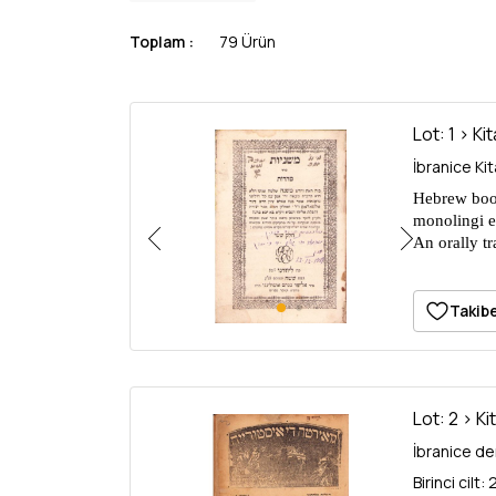
Toplam :
79 Ürün
Lot: 1 > Ki
Hebrew book
monolingi e
An orally tr
Ağız Yolu il
Takibe
Lot: 2 > Ki
İbranice de
Birinci cilt