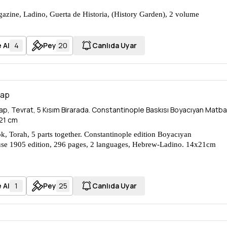
zine, Ladino, Guerta de Historia, (History Garden), 2 volume
total number 22, 538 pages, 23x27cm
88 pages, volume 2: 250 pages, Paperback
 Al
4
Pey
20
Canlıda Uyar
tap
tap, Tevrat, 5 Kısım Birarada. Constantinople Baskısı Boyacıyan Matbaa
x21 cm
, Torah, 5 parts together. Constantinople edition Boyacıyan
use 1905 edition, 296 pages, 2 languages, Hebrew-Ladino. 14x21cm
 Al
1
Pey
25
Canlıda Uyar