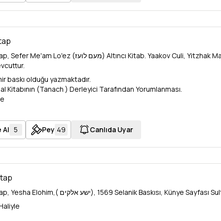
itap
מע) Altıncı Kitab. Yaakov Culi, Yitzhak Magriso, 309 s. 23x33 cm , Kitabın 1730–1777
vcuttur.
mir baskı olduğu yazmaktadır.
al Kitabının (Tanach ) Derleyici Tarafından Yorumlanması.
de
, Sefer Me'am Lo'ez sixth book. Yaakov Culi, Yitzhak Magriso,
cm, 1730-1777 print edition is available.
edition is written in Hebrew. Compiler Interpretation of the
 Al
5
Pey
49
Canlıda Uyar
 book.
itap
İbranice Kitap, Yesha Elohim,( ישע אלקים), 1569 Selanik Ba
Haliyle