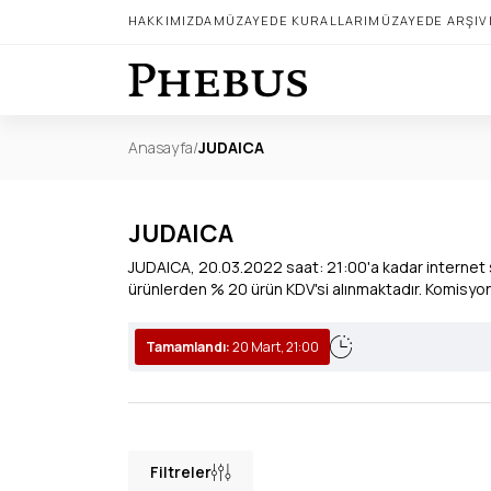
HAKKIMIZDA
MÜZAYEDE KURALLARI
MÜZAYEDE ARŞIV
Anasayfa
/
JUDAICA
JUDAICA
JUDAICA, 20.03.2022 saat: 21:00'a kadar internet si
ürünlerden % 20 ürün KDV'si alınmaktadır. Komis
Tamamlandı:
20 Mart, 21:00
Filtreler