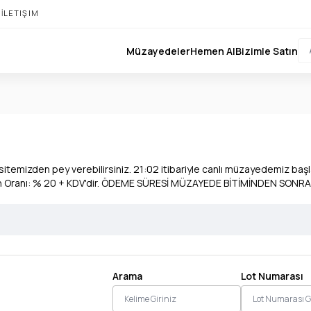
I
İLETIŞIM
Müzayedeler
Hemen Al
Bizimle Satın
temizden pey verebilirsiniz. 21:02 itibariyle canlı müzayedemiz başlay
yon Oranı: % 20 + KDV'dir. ÖDEME SÜRESİ MÜZAYEDE BİTİMİNDEN SONRA
Arama
Lot Numarası