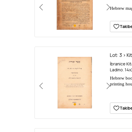
Hebrew maga
set, 10+12 
Volume 1: 2
Takibe
Lot: 3 > Ki
İbranice Ki
Ladino. 14
Hebrew book
printing ho
Takibe