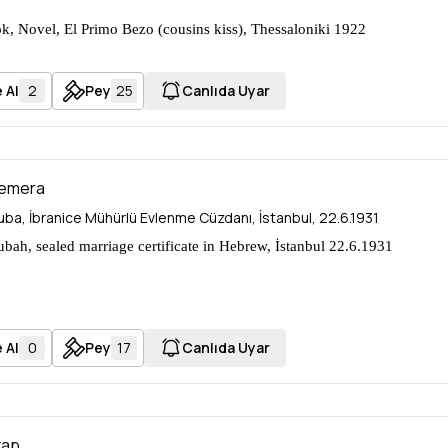
, Novel, El Primo Bezo (cousins kiss), Thessaloniki 1922
 pages, 14x20cm
 Al
2
Pey
25
Canlıda Uyar
femera
uba, İbranice Mühürlü Evlenme Cüzdanı, İstanbul, 22.6.1931
ubah, sealed marriage certificate in Hebrew, İstanbul 22.6.1931
 Al
0
Pey
17
Canlıda Uyar
tap