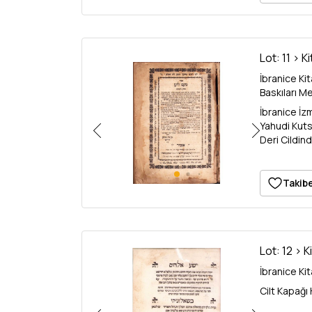
Lot: 11 > K
İbranice Kitap, Sefer Me'am Lo'ez (ם לועז
Baskıları Me
İbranice İz
Yahudi Kuts
Deri Cildin
Hebrew book
309p. 23x33
Izmir print 
Takibe
Jewish holy
hardcover.
Lot: 12 > K
Cilt Kapağı 