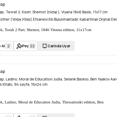
tap
İbranice Kitap, Tevrat 2. Kısım. Shemot (שְׁמוֹת‎ ), Viyana 1846 Baskı, 11x17 cm
Arkasında Esther (מְגִלַּת אֶסְתֵּר) Efsanesi Eki Bulunmaktadır. Kabartmal
, Torah 2 Part. Shemot, 1846 Vienna edition, 11x17cm
 legend of ester on the back. The cover is in a detached form,
iginal Leather Skin
 Al
2
Pey
22
Canlıda Uyar
tap
tap, Ladino, Moral de Education Judia, Selanik Baskısı, Ben Yaakov Aa
rs Kitabı, 94 sayfa, 16x24 cm
, Ladino, Moral de Education Judia, Thessaloniki edition, Ben
n Barouch printing house, Textbook for Jewish schools and
4 pages, 16x42cm