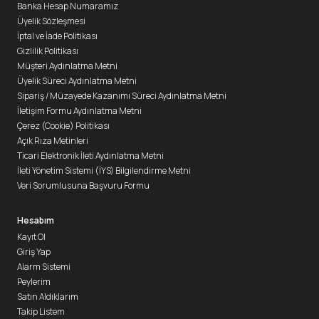
Banka Hesap Numaramız
Üyelik Sözleşmesi
İptal ve İade Politikası
Gizlilik Politikası
Müşteri Aydınlatma Metni
Üyelik Süreci Aydınlatma Metni
Sipariş / Müzayede Kazanımı Süreci Aydınlatma Metni
İletişim Formu Aydınlatma Metni
Çerez (Cookie) Politikası
Açık Rıza Metinleri
Ticari Elektronik İleti Aydınlatma Metni
İleti Yönetim Sistemi (İYS) Bilgilendirme Metni
Veri Sorumlusuna Başvuru Formu
Hesabım
Kayıt Ol
Giriş Yap
Alarm Sistemi
Peylerim
Satın Aldıklarım
Takip Listem