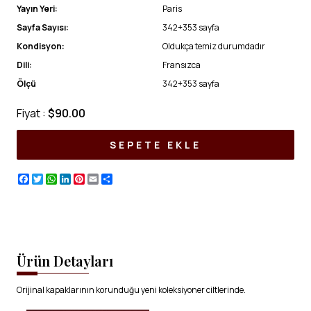
Yayın Yeri:
Paris
Sayfa Sayısı:
342+353 sayfa
Kondisyon:
Oldukça temiz durumdadır
Dili:
Fransızca
Ölçü
342+353 sayfa
Fiyat :
$90.00
SEPETE EKLE
Facebook
Twitter
WhatsApp
LinkedIn
Pinterest
Email
Share
Ürün Detayları
Orijinal kapaklarının korunduğu yeni koleksiyoner ciltlerinde.