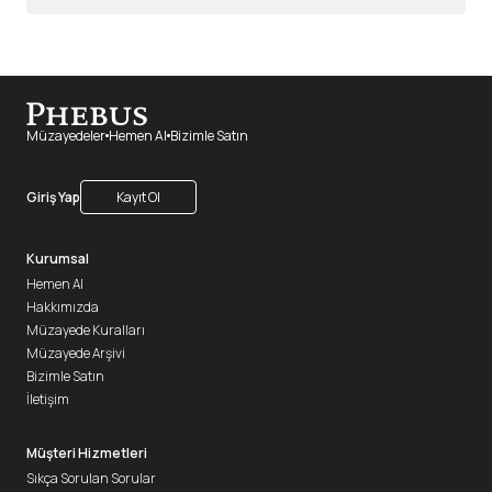
Müzayedeler
Hemen Al
Bizimle Satın
Giriş Yap
Kayıt Ol
Kurumsal
Hemen Al
Hakkımızda
Müzayede Kuralları
Müzayede Arşivi
Bizimle Satın
İletişim
Müşteri Hizmetleri
Sıkça Sorulan Sorular