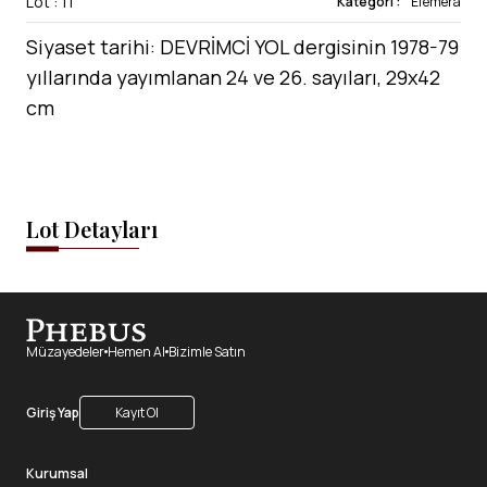
Lot : 11
Kategori :
Efemera
Siyaset tarihi: DEVRİMCİ YOL dergisinin 1978-79
yıllarında yayımlanan 24 ve 26. sayıları, 29x42
cm
Lot Detayları
Müzayedeler
Hemen Al
Bizimle Satın
Giriş Yap
Kayıt Ol
Kurumsal