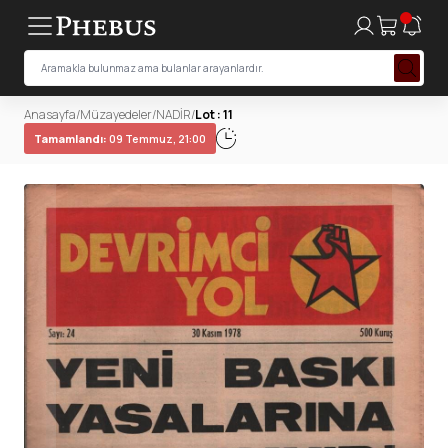
Anasayfa
/
Müzayedeler
/
NADİR
/
Lot : 11
Tamamlandı:
09 Temmuz, 21:00