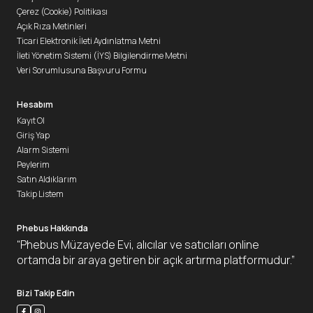
Çerez (Cookie) Politikası
Açık Rıza Metinleri
Ticari Elektronik İleti Aydınlatma Metni
İleti Yönetim Sistemi (İYS) Bilgilendirme Metni
Veri Sorumlusuna Başvuru Formu
Hesabım
Kayıt Ol
Giriş Yap
Alarm Sistemi
Peylerim
Satın Aldıklarım
Takip Listem
Phebus Hakkında
“Phebus Müzayede Evi, alıcılar ve satıcıları online
ortamda bir araya getiren bir açık artırma platformudur.”
Bizi Takip Edin