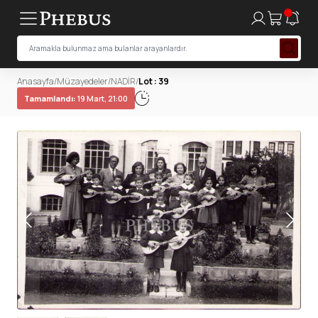
Anasayfa
/
Müzayedeler
/
NADİR
/
Lot : 39
Tamamlandı:
19 Mart, 21:00