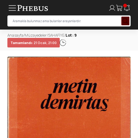
Anasayfa
/
Müzayedeler
/
SAHAFİYE
/
Lot : 9
Tamamlandı:
21 Ocak, 21:00