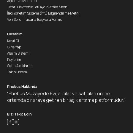
Açık Rıza Metinleri
Ticari Elektronik İleti Aydınlatma Metni
İleti Yönetim Sistemi (İYS) Bilgilendirme Metni
Veri Sorumlusuna Başvuru Formu
Hesabım
Kayıt Ol
Giriş Yap
Alarm Sistemi
Peylerim
Satın Aldıklarım
Takip Listem
Phebus Hakkında
“Phebus Müzayede Evi, alıcılar ve satıcıları online
ortamda bir araya getiren bir açık artırma platformudur.”
Bizi Takip Edin