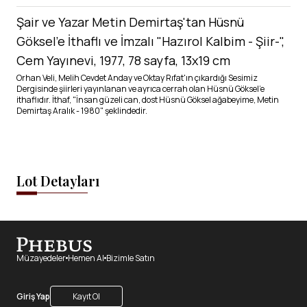
Şair ve Yazar Metin Demirtaş'tan Hüsnü
Göksel'e İthaflı ve İmzalı "Hazırol Kalbim - Şiir-",
Cem Yayınevi, 1977, 78 sayfa, 13x19 cm
Orhan Veli, Melih Cevdet Anday ve Oktay Rıfat'ın çıkardığı Sesimiz
Dergisinde şiirleri yayınlanan ve ayrıca cerrah olan Hüsnü Göksel'e
ithaflıdır. İthaf, "İnsan güzeli can, dost Hüsnü Göksel ağabeyime, Metin
Demirtaş Aralık - 1980" şeklindedir.
Lot Detayları
Müzayedeler
Hemen Al
Bizimle Satın
Giriş Yap
Kayıt Ol