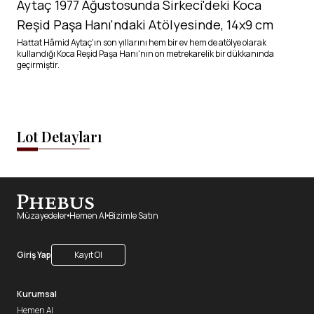
Aytaç 1977 Ağustosunda Sirkeci'deki Koca
Reşid Paşa Hanı'ndaki Atölyesinde, 14x9 cm
Hattat Hâmid Aytaç'ın son yıllarını hem bir ev hem de atölye olarak
kullandığı Koca Reşid Paşa Hanı'nın on metrekarelik bir dükkanında
geçirmiştir.
Lot Detayları
Müzayedeler
Hemen Al
Bizimle Satın
Giriş Yap
Kayıt Ol
Kurumsal
Hemen Al