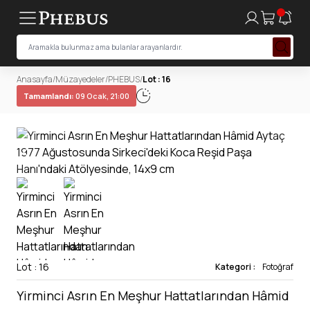
Anasayfa
/
Müzayedeler
/
PHEBUS
/
Lot : 16
Tamamlandı:
09 Ocak, 21:00
Lot : 16
Kategori :
Fotoğraf
Yirminci Asrın En Meşhur Hattatlarından Hâmid