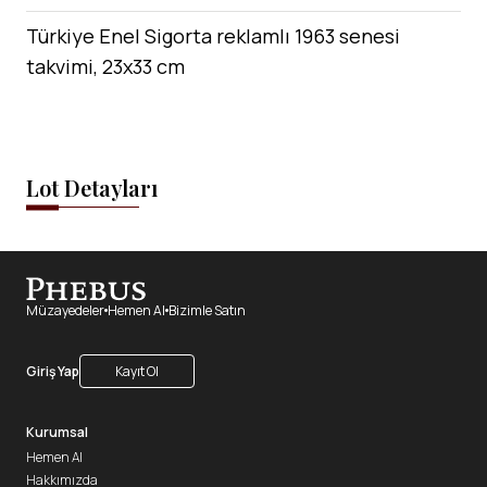
Türkiye Enel Sigorta reklamlı 1963 senesi
takvimi, 23x33 cm
Lot Detayları
Müzayedeler
Hemen Al
Bizimle Satın
Giriş Yap
Kayıt Ol
Kurumsal
Hemen Al
Hakkımızda