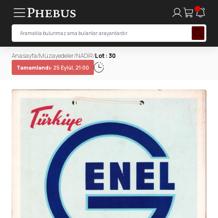
Anasayfa
/
Müzayedeler
/
NADİR
/
Lot : 30
Tamamlandı:
25 Eylül, 21:00