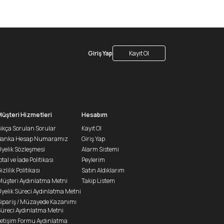
Giriş Yap
Kayıt Ol
Müşteri Hizmetleri
Hesabım
ıkça Sorulan Sorular
Kayıt Ol
Banka Hesap Numaramız
Giriş Yap
yelik Sözleşmesi
Alarm Sistemi
ptal ve İade Politikası
Peylerim
izlilik Politikası
Satın Aldıklarım
üşteri Aydınlatma Metni
Takip Listem
yelik Süreci Aydınlatma Metni
ipariş / Müzayede Kazanımı
üreci Aydınlatma Metni
letişim Formu Aydınlatma