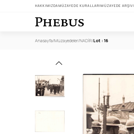
HAKKIMIZDA
MÜZAYEDE KURALLARI
MÜZAYEDE ARŞIV
Anasayfa
/
Müzayedeler
/
NADİR
/
Lot : 16