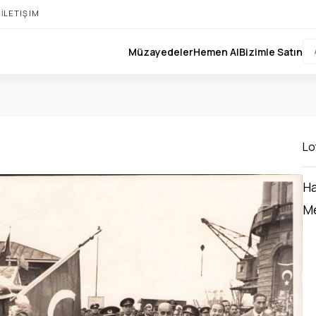
I
İLETIŞIM
Müzayedeler
Hemen Al
Bizimle Satın
Lo
Ha
Me