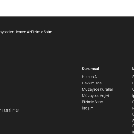
yedeler
Hemen Al
Bizimle Satın
Kurumsal
Hemen Al
S
Hakkımızda
Müzayede Kuralları
Ü
Müzayede Arşivi
İ
Bizimle Satın
G
İletişim
M
rı online
Ü
S
S
İ