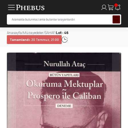
Anasayfa
/
Müzayedeler
/
SAHAF
/
Lot : 46
Tamamlandı:
20 Temmuz, 21:00