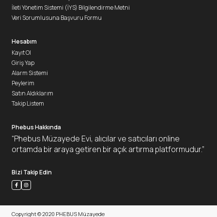
İleti Yönetim Sistemi (İYS) Bilgilendirme Metni
Veri Sorumlusuna Başvuru Formu
Hesabım
Kayıt Ol
Giriş Yap
Alarm Sistemi
Peylerim
Satın Aldıklarım
Takip Listem
Phebus Hakkında
“Phebus Müzayede Evi, alıcılar ve satıcıları online
ortamda bir araya getiren bir açık artırma platformudur.”
Bizi Takip Edin
Copyright © 2020 PHEBUS Müzayede