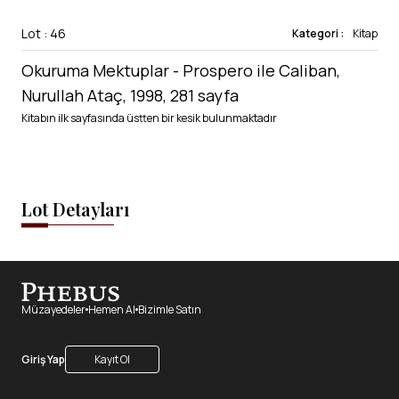
Lot : 46
Kategori :
Kitap
Okuruma Mektuplar - Prospero ile Caliban,
Nurullah Ataç, 1998, 281 sayfa
Kitabın ilk sayfasında üstten bir kesik bulunmaktadır
Lot Detayları
Müzayedeler
Hemen Al
Bizimle Satın
Giriş Yap
Kayıt Ol