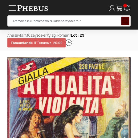
Anasayfa
/
Müzayedeler
/
Çizgi Roman
/
Lot : 29
Tamamlandı:
11 Temmuz, 20:00