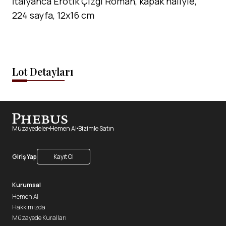
İtalyanca Erotik Çizgi Roman, kapak haliyle,
224 sayfa, 12x16 cm
Lot Detayları
Müzayedeler
Hemen Al
Bizimle Satın
Giriş Yap
Kayıt Ol
Kurumsal
Hemen Al
Hakkımızda
Müzayede Kuralları