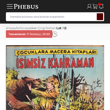
Anasayfa
/
Müzayedeler
/
Çizgi Roman
/
Lot : 12
Tamamlandı:
11 Temmuz, 20:00