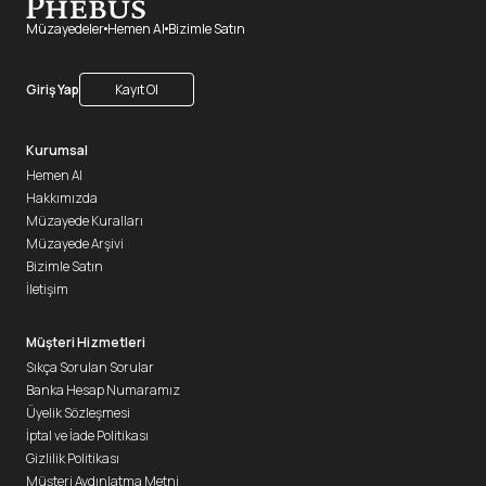
Müzayedeler
Hemen Al
Bizimle Satın
Giriş Yap
Kayıt Ol
Kurumsal
Hemen Al
Hakkımızda
Müzayede Kuralları
Müzayede Arşivi
Bizimle Satın
İletişim
Müşteri Hizmetleri
Sıkça Sorulan Sorular
Banka Hesap Numaramız
Üyelik Sözleşmesi
İptal ve İade Politikası
Gizlilik Politikası
Müşteri Aydınlatma Metni