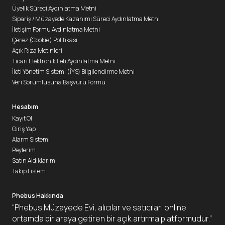
Üyelik Süreci Aydınlatma Metni
Sipariş / Müzayede Kazanımı Süreci Aydınlatma Metni
İletişim Formu Aydınlatma Metni
Çerez (Cookie) Politikası
Açık Rıza Metinleri
Ticari Elektronik İleti Aydınlatma Metni
İleti Yönetim Sistemi (İYS) Bilgilendirme Metni
Veri Sorumlusuna Başvuru Formu
Hesabım
Kayıt Ol
Giriş Yap
Alarm Sistemi
Peylerim
Satın Aldıklarım
Takip Listem
Phebus Hakkında
“Phebus Müzayede Evi, alıcılar ve satıcıları online
ortamda bir araya getiren bir açık artırma platformudur.”