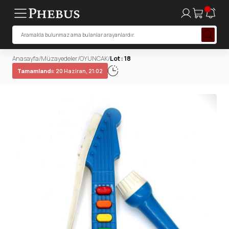
Anasayfa
/
Müzayedeler
/
OYUNCAK
/
Lot : 18
Tamamlandı:
20 Haziran, 21:02