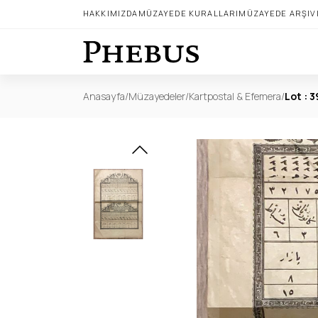
HAKKIMIZDA
MÜZAYEDE KURALLARI
MÜZAYEDE ARŞIV
Anasayfa
/
Müzayedeler
/
Kartpostal & Efemera
/
Lot : 3