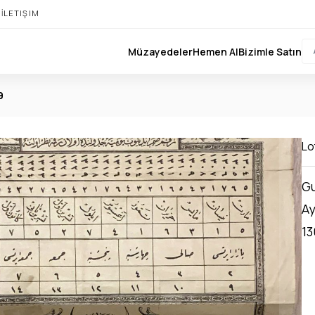
I
İLETIŞIM
Müzayedeler
Hemen Al
Bizimle Satın
9
Lo
Gu
Ay
13