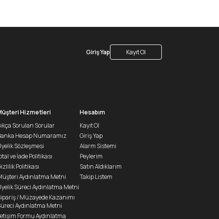
Giriş Yap
Kayıt Ol
Müşteri Hizmetleri
Hesabım
ıkça Sorulan Sorular
Kayıt Ol
Banka Hesap Numaramız
Giriş Yap
yelik Sözleşmesi
Alarm Sistemi
ptal ve İade Politikası
Peylerim
izlilik Politikası
Satın Aldıklarım
üşteri Aydınlatma Metni
Takip Listem
yelik Süreci Aydınlatma Metni
ipariş / Müzayede Kazanımı
üreci Aydınlatma Metni
letişim Formu Aydınlatma