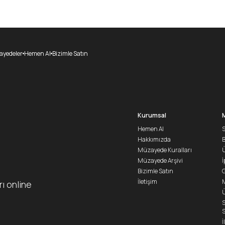
yedeler
Hemen Al
Bizimle Satın
Kurumsal
Hemen Al
S
Hakkımızda
Müzayede Kuralları
Ü
Müzayede Arşivi
İ
Bizimle Satın
G
İletişim
M
rı online
Ü
S
S
İ