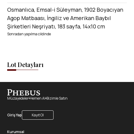
Osmanlıca, Emsal-i Süleyman, 1902 Boyacıyan
Agop Matbaası, İngiliz ve Amerikan Baybıl
Şirketleri Neşriyatı, 183 sayfa, 14x10 cm
Sonradan yapılma cildinde
Lot Detayları
Müzayedeler
Hemen Al
Bizimle Satın
Giriş Yap
Kayıt Ol
Kurumsal