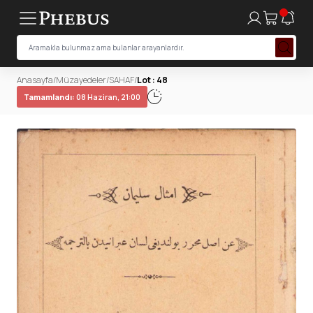
Anasayfa
/
Müzayedeler
/
SAHAF
/
Lot : 48
Tamamlandı:
08 Haziran, 21:00