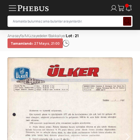
Anasayfa
/
Müzayedeler
/
Bakkaliye
/
Lot : 21
Tamamlandı:
27 Mayıs, 21:00