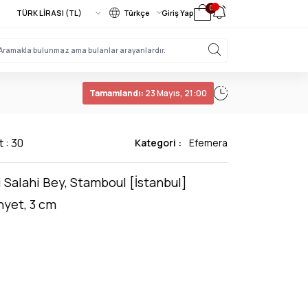
0
Türkçe
Giriş Yap
Tamamlandı:
23 Mayıs, 21:00
t : 30
Kategori :
Efemera
i Salahi Bey, Stamboul [İstanbul]
nyet, 3 cm