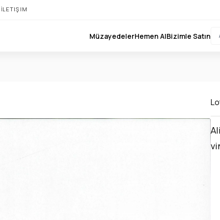
I
İLETIŞIM
Müzayedeler
Hemen Al
Bizimle Satın
Lo
Al
vi