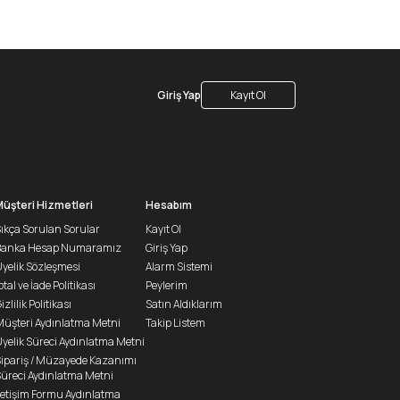
Giriş Yap
Kayıt Ol
Müşteri Hizmetleri
Hesabım
ıkça Sorulan Sorular
Kayıt Ol
Banka Hesap Numaramız
Giriş Yap
yelik Sözleşmesi
Alarm Sistemi
ptal ve İade Politikası
Peylerim
izlilik Politikası
Satın Aldıklarım
üşteri Aydınlatma Metni
Takip Listem
yelik Süreci Aydınlatma Metni
ipariş / Müzayede Kazanımı
üreci Aydınlatma Metni
letişim Formu Aydınlatma