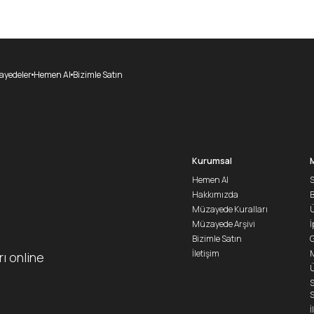
yedeler
Hemen Al
Bizimle Satın
Kurumsal
Hemen Al
S
Hakkımızda
Müzayede Kuralları
Ü
Müzayede Arşivi
İ
Bizimle Satın
G
İletişim
M
rı online
Ü
S
S
İ