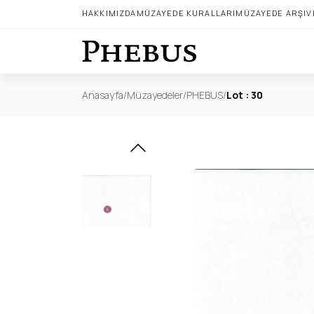
HAKKIMIZDA
MÜZAYEDE KURALLARI
MÜZAYEDE ARŞIV
Anasayfa
/
Müzayedeler
/
PHEBUS
/
Lot : 30