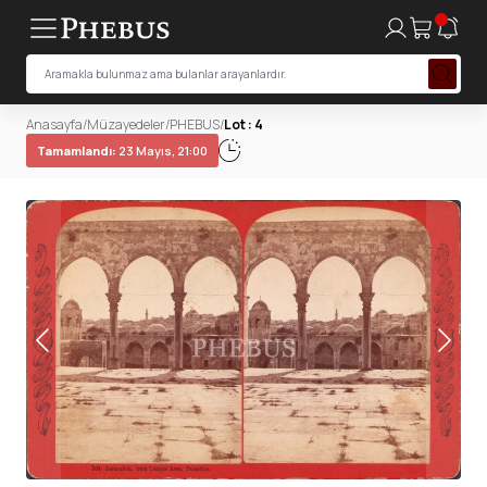
Anasayfa
/
Müzayedeler
/
PHEBUS
/
Lot : 4
Tamamlandı:
23 Mayıs, 21:00