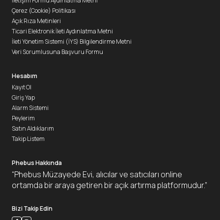
İletişim Formu Aydınlatma Metni
Çerez (Cookie) Politikası
Açık Rıza Metinleri
Ticari Elektronik İleti Aydınlatma Metni
İleti Yönetim Sistemi (İYS) Bilgilendirme Metni
Veri Sorumlusuna Başvuru Formu
Hesabım
Kayıt Ol
Giriş Yap
Alarm Sistemi
Peylerim
Satın Aldıklarım
Takip Listem
Phebus Hakkında
“Phebus Müzayede Evi, alıcılar ve satıcıları online
ortamda bir araya getiren bir açık artırma platformudur.”
Bizi Takip Edin