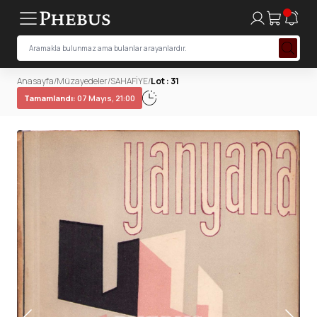
Anasayfa
/
Müzayedeler
/
SAHAFİYE
/
Lot : 31
Tamamlandı:
07 Mayıs, 21:00