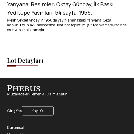
Yanyana, Resimler: Oktay Günday, İlk Baskı,
Yeditepe Yayınları, 54 sayfa, 1956.
Melih Cevdet Anday'ın 1956'da yayınlanan kitabı Yanyana, Ceza
Kanunu'nun 142. maddesine uyarınca toplatılmıştır. Mahkeme sürecinde
eser ve şair aklanmıştır.
Lot Detayları
Müzayedeler
Hemen Al
Bizimle Satın
Giriş Yap
Kayıt Ol
Kurumsal