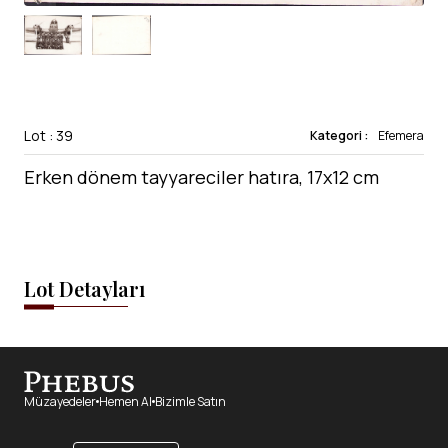
Lot : 39
Kategori :
Efemera
Erken dönem tayyareciler hatıra, 17x12 cm
Lot Detayları
Müzayedeler
Hemen Al
Bizimle Satın