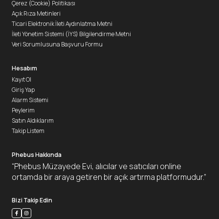
Çerez (Cookie) Politikası
Açık Rıza Metinleri
Ticari Elektronik İleti Aydınlatma Metni
İleti Yönetim Sistemi (İYS) Bilgilendirme Metni
Veri Sorumlusuna Başvuru Formu
Hesabım
Kayıt Ol
Giriş Yap
Alarm Sistemi
Peylerim
Satın Aldıklarım
Takip Listem
Phebus Hakkında
“Phebus Müzayede Evi, alıcılar ve satıcıları online
ortamda bir araya getiren bir açık artırma platformudur.”
Bizi Takip Edin