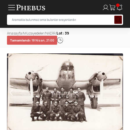
Anasayfa
/
Müzayedeler
/
NADİR
/
Lot : 39
Tamamlandı:
18 Nisan, 21:00