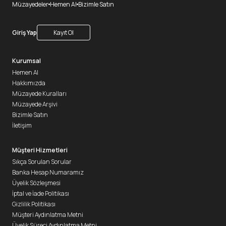
Müzayedeler
Hemen Al
Bizimle Satın
Giriş Yap
Kayıt Ol
Kurumsal
Hemen Al
Hakkımızda
Müzayede Kuralları
Müzayede Arşivi
Bizimle Satın
İletişim
Müşteri Hizmetleri
Sıkça Sorulan Sorular
Banka Hesap Numaramız
Üyelik Sözleşmesi
İptal ve İade Politikası
Gizlilik Politikası
Müşteri Aydınlatma Metni
Üyelik Süreci Aydınlatma Metni