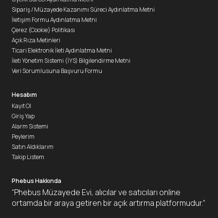
Sipariş / Müzayede Kazanımı Süreci Aydınlatma Metni
İletişim Formu Aydınlatma Metni
Çerez (Cookie) Politikası
Açık Rıza Metinleri
Ticari Elektronik İleti Aydınlatma Metni
İleti Yönetim Sistemi (İYS) Bilgilendirme Metni
Veri Sorumlusuna Başvuru Formu
Hesabım
Kayıt Ol
Giriş Yap
Alarm Sistemi
Peylerim
Satın Aldıklarım
Takip Listem
Phebus Hakkında
“Phebus Müzayede Evi, alıcılar ve satıcıları online
ortamda bir araya getiren bir açık artırma platformudur.”