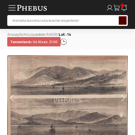
Anasayfa
/
Müzayedeler
/
NADİR
/
Lot : 14
Tamamlandı:
04 Nisan, 21:00