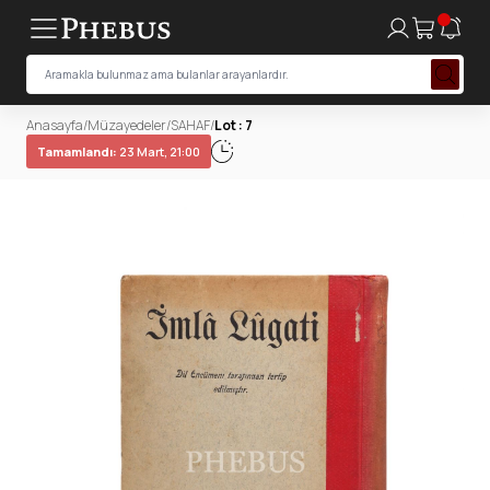
Anasayfa
/
Müzayedeler
/
SAHAF
/
Lot : 7
Tamamlandı:
23 Mart, 21:00