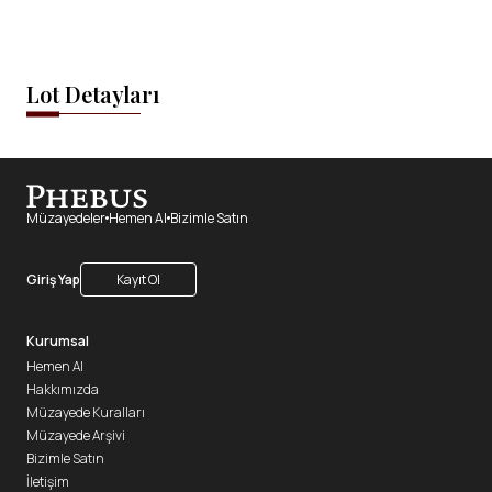
Lot Detayları
Müzayedeler
Hemen Al
Bizimle Satın
Giriş Yap
Kayıt Ol
Kurumsal
Hemen Al
Hakkımızda
Müzayede Kuralları
Müzayede Arşivi
Bizimle Satın
İletişim