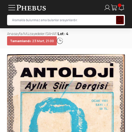
Anasayfa
/
Müzayedeler
/
SAHAF
/
Lot : 4
Tamamlandı:
23 Mart, 21:00