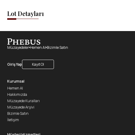
Lot Detayları
Müzayedeler
Hemen Al
Bizimle Satın
Giriş Yap
Kayıt Ol
Kurumsal
Hemen Al
Hakkımızda
Müzayede Kuralları
Müzayede Arşivi
Bizimle Satın
İletişim
Müşteri Hizmetleri