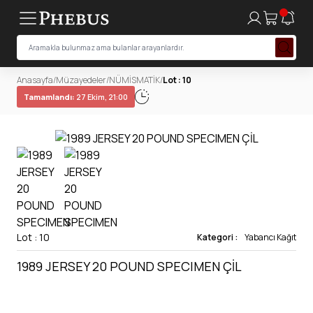
Anasayfa
/
Müzayedeler
/
NÜMİSMATİK
/
Lot : 10
Tamamlandı:
27 Ekim, 21:00
Lot : 10
Kategori :
Yabancı Kağıt
1989 JERSEY 20 POUND SPECIMEN ÇİL