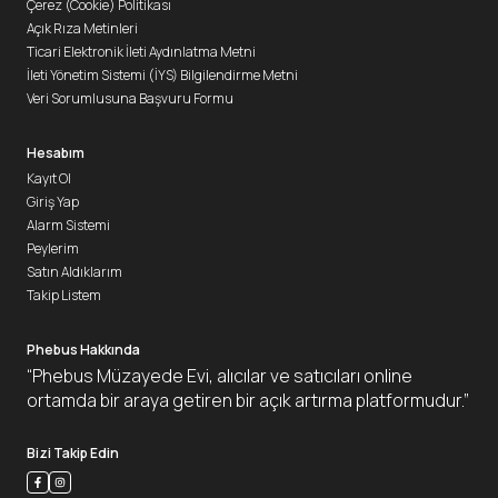
Çerez (Cookie) Politikası
Açık Rıza Metinleri
Ticari Elektronik İleti Aydınlatma Metni
İleti Yönetim Sistemi (İYS) Bilgilendirme Metni
Veri Sorumlusuna Başvuru Formu
Hesabım
Kayıt Ol
Giriş Yap
Alarm Sistemi
Peylerim
Satın Aldıklarım
Takip Listem
Phebus Hakkında
“Phebus Müzayede Evi, alıcılar ve satıcıları online
ortamda bir araya getiren bir açık artırma platformudur.”
Bizi Takip Edin