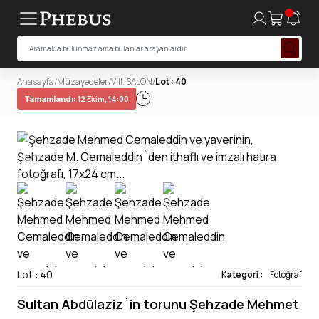
Anasayfa
/
Müzayedeler
/
VIII. SALON
/
Lot : 40
Tamamlandı:
12 Ekim, 14:00
Lot : 40
Kategori :
Fotoğraf
Sultan Abdülaziz´in torunu Şehzade Mehmet