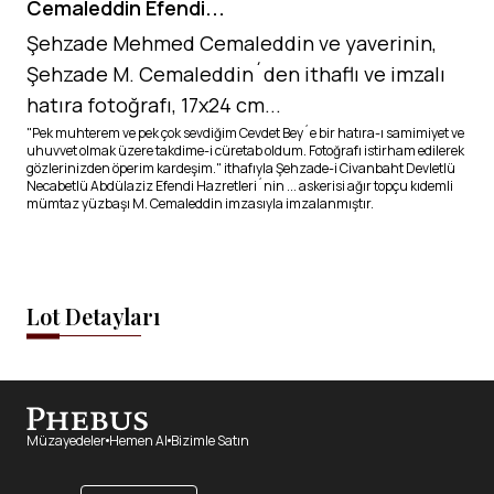
Cemaleddin Efendi...
Şehzade Mehmed Cemaleddin ve yaverinin,
Şehzade M. Cemaleddin´den ithaflı ve imzalı
hatıra fotoğrafı, 17x24 cm...
"Pek muhterem ve pek çok sevdiğim Cevdet Bey´e bir hatıra-ı samimiyet ve
uhuvvet olmak üzere takdime-i cüretab oldum. Fotoğrafı istirham edilerek
gözlerinizden öperim kardeşim." ithafıyla Şehzade-i Civanbaht Devletlü
Necabetlü Abdülaziz Efendi Hazretleri´nin ... askerisi ağır topçu kıdemli
mümtaz yüzbaşı M. Cemaleddin imzasıyla imzalanmıştır.
Lot Detayları
Müzayedeler
Hemen Al
Bizimle Satın