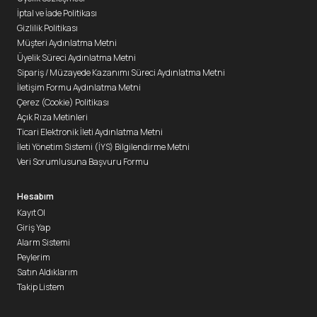
İptal ve İade Politikası
Gizlilik Politikası
Müşteri Aydınlatma Metni
Üyelik Süreci Aydınlatma Metni
Sipariş / Müzayede Kazanımı Süreci Aydınlatma Metni
İletişim Formu Aydınlatma Metni
Çerez (Cookie) Politikası
Açık Rıza Metinleri
Ticari Elektronik İleti Aydınlatma Metni
İleti Yönetim Sistemi (İYS) Bilgilendirme Metni
Veri Sorumlusuna Başvuru Formu
Hesabım
Kayıt Ol
Giriş Yap
Alarm Sistemi
Peylerim
Satın Aldıklarım
Takip Listem