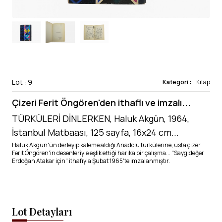
Lot : 9
Kategori :
Kitap
Çizeri Ferit Öngören'den ithaflı ve imzalı...
TÜRKÜLERİ DİNLERKEN, Haluk Akgün, 1964,
İstanbul Matbaası, 125 sayfa, 16x24 cm...
Haluk Akgün'ün derleyip kaleme aldığı Anadolu türkülerine, usta çizer
Ferit Öngören'in desenleriyle eşlik ettiği harika bir çalışma... "Saygıdeğer
Erdoğan Atakar için" ithafıyla Şubat 1965'te imzalanmıştır.
Lot Detayları