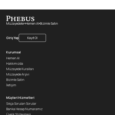
Müzayedeler
Hemen Al
Bizimle Satın
Giriş Yap
Kayıt Ol
Kurumsal
Hemen Al
Hakkımızda
Müzayede Kuralları
Müzayede Arşivi
Bizimle Satın
İletişim
Müşteri Hizmetleri
Sıkça Sorulan Sorular
Banka Hesap Numaramız
Üyelik Sözleşmesi