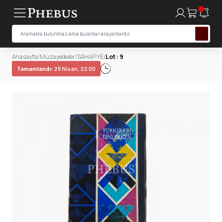
Anasayfa
/
Müzayedeler
/
SAHAFİYE
/
Lot : 9
Tamamlandı:
29 Nisan, 22:00