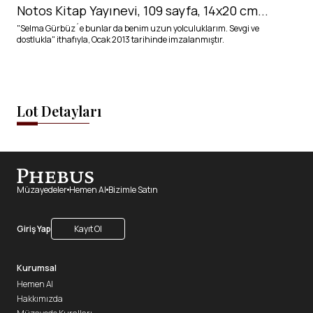
Notos Kitap Yayınevi, 109 sayfa, 14x20 cm...
"Selma Gürbüz´e bunlar da benim uzun yolculuklarım. Sevgi ve
dostlukla" ithafıyla, Ocak 2013 tarihinde imzalanmıştır.
Lot Detayları
Müzayedeler
Hemen Al
Bizimle Satın
Giriş Yap
Kayıt Ol
Kurumsal
Hemen Al
Hakkımızda