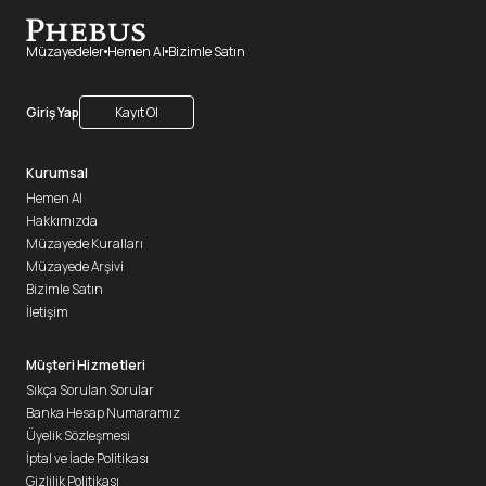
Müzayedeler
Hemen Al
Bizimle Satın
Giriş Yap
Kayıt Ol
Kurumsal
Hemen Al
Hakkımızda
Müzayede Kuralları
Müzayede Arşivi
Bizimle Satın
İletişim
Müşteri Hizmetleri
Sıkça Sorulan Sorular
Banka Hesap Numaramız
Üyelik Sözleşmesi
İptal ve İade Politikası
Gizlilik Politikası