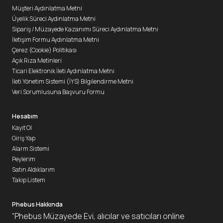
Müşteri Aydınlatma Metni
Üyelik Süreci Aydınlatma Metni
Sipariş / Müzayede Kazanımı Süreci Aydınlatma Metni
İletişim Formu Aydınlatma Metni
Çerez (Cookie) Politikası
Açık Rıza Metinleri
Ticari Elektronik İleti Aydınlatma Metni
İleti Yönetim Sistemi (İYS) Bilgilendirme Metni
Veri Sorumlusuna Başvuru Formu
Hesabım
Kayıt Ol
Giriş Yap
Alarm Sistemi
Peylerim
Satın Aldıklarım
Takip Listem
Phebus Hakkında
“Phebus Müzayede Evi, alıcılar ve satıcıları online