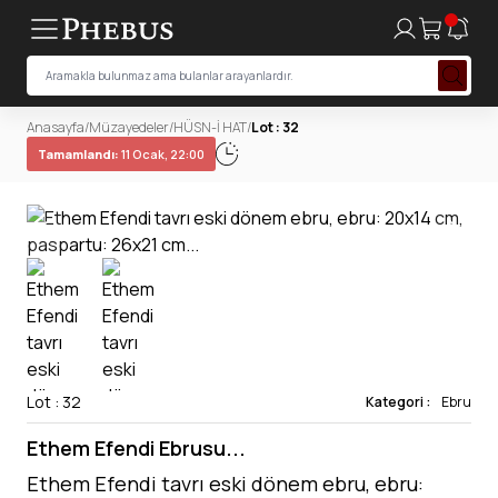
Anasayfa
/
Müzayedeler
/
HÜSN-İ HAT
/
Lot : 32
Tamamlandı:
11 Ocak, 22:00
Lot : 32
Kategori :
Ebru
Ethem Efendi Ebrusu...
Ethem Efendi tavrı eski dönem ebru, ebru: