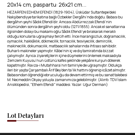
20x14 cm, paspartu: 26x21 cm...
HEZARFEN EDHEM EFENDİ (1829-1904), Üsküdar Sultantepe’deki
Nakşibendiyye tarikatına bağlı Özbekler Dergâhı’nda doğdu. Babası bu
dergâhın şeyhi Sâdık Efendi’dir. Amcası Abdürrezzak Efendi’nin
ölümünden sonra dergâhın şeyhi oldu (1271/1855). Ancak el sanatlarına
ilgisinden dolayı bu makamı oğlu Sâdık Efendi’ye bırakarak meraklı
olduğu konularla uğraşmayı tercih etti. İnce marangozluk, doğramacılık,
oymacılık, hakkâklık, dökmecilik, tornacılık, tesviyecilik, demircilik,
makinecilik, dokumacılık, matbaacılık sahalarında ihtisas sahibidir.
Buharlı makineler yapmıştır. Kâbe’nin iç ve dış tamiratında bizzat
çalışmıştır. Ayrıca ziyaretçilerin içine düşmelerini önlemek maksadıyla
Zemzem Kuyusu’nun üstünü kafes şeklinde yekpâre kurşun dökerek
kapatmıştır. Ravza-i Mutahhara’nın tamiriyle de uğraşmıştır. Oldukça
ileri bir yaşta Çarşambalı Ârif Bey’den ta‘lik hattını öğrenip icâzet almıştır.
Babasından öğrendiği ebruculuğu da devam ettirmiş ve bu sanat talebesi
M. Necmeddin Okyay yoluyla zamanımıza gelebilmiştir. (Alıntı: TDV İslam
Ansiklopedisi, "Ethem Efendi" maddesi. Yazar: Uğur Derman)
Lot Detayları