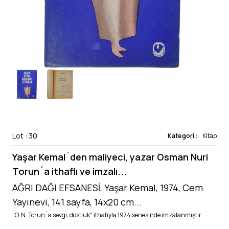
Lot : 30
Kategori :
Kitap
Yaşar Kemal´den maliyeci, yazar Osman Nuri
Torun´a ithaflı ve imzalı...
AĞRI DAĞI EFSANESİ, Yaşar Kemal, 1974, Cem
Yayınevi, 141 sayfa, 14x20 cm...
"O. N. Torun´a sevgi, dostluk" ithafıyla 1974 senesinde imzalanmıştır.