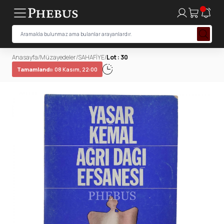
Anasayfa
/
Müzayedeler
/
SAHAFİYE
/
Lot : 30
Tamamlandı:
08 Kasım, 22:00