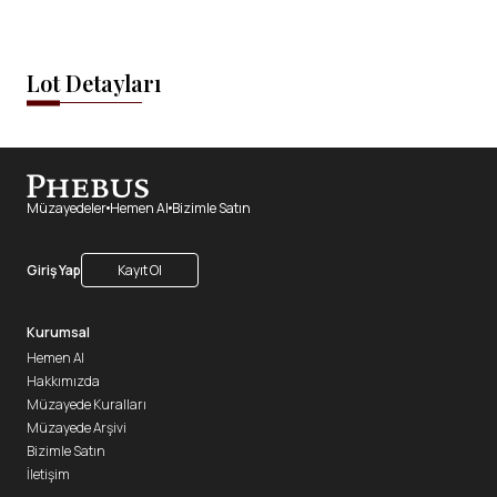
Lot Detayları
Müzayedeler
Hemen Al
Bizimle Satın
Giriş Yap
Kayıt Ol
Kurumsal
Hemen Al
Hakkımızda
Müzayede Kuralları
Müzayede Arşivi
Bizimle Satın
İletişim