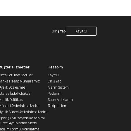
Giriş Yap
Kayıt Ol
Müşteri Hizmetleri
Hesabım
ıkça Sorulan Sorular
Kayıt Ol
Banka Hesap Numaramız
Giriş Yap
yelik Sözleşmesi
Alarm Sistemi
ptal ve İade Politikası
Peylerim
izlilik Politikası
Satın Aldıklarım
üşteri Aydınlatma Metni
Takip Listem
yelik Süreci Aydınlatma Metni
ipariş / Müzayede Kazanımı
üreci Aydınlatma Metni
letişim Formu Aydınlatma