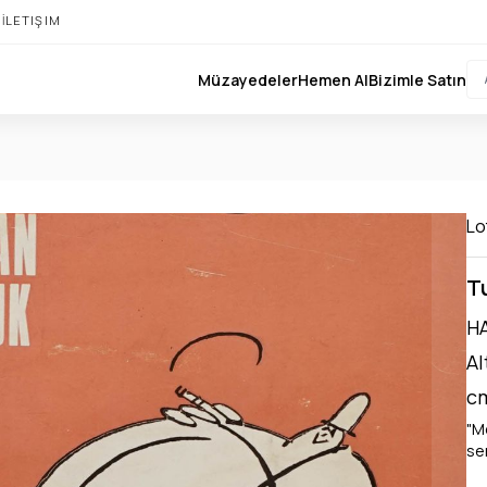
I
İLETIŞIM
Müzayedeler
Hemen Al
Bizimle Satın
Lo
Tu
HA
Al
cm
"M
se