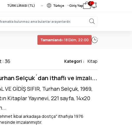
0
Türkçe
Giriş Yap
Tamamlandı:
18 Ekim, 22:00
t : 36
Kategori :
Kitap
rhan Selçuk´dan ithaflı ve imzalı...
L VE GİDİŞ SIFIR, Turhan Selçuk, 1969,
tın Kitaplar Yayınevi, 221 sayfa, 14x20
...
ehmet İkbal arkadaşa dostça" ithafıyla 1976
nesinde imzalanmıştır.