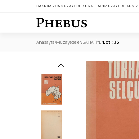
HAKKIMIZDA
MÜZAYEDE KURALLARI
MÜZAYEDE ARŞIV
Anasayfa
/
Müzayedeler
/
SAHAFİYE
/
Lot : 36