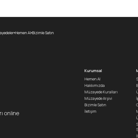
yedeler
Hemen Al
Bizimle Satın
Kurumsal
Hemen Al
S
Hakkımızda
Müzayede Kuralları
Ü
Müzayede Arşivi
İ
Bizimle Satın
G
İletişim
M
rı online
Ü
S
S
İ