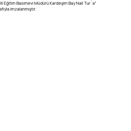
illi Eğitim Basımevi Müdürü Kardeşim Bay Nail Tur´a"
afıyla imzalanmıştır.