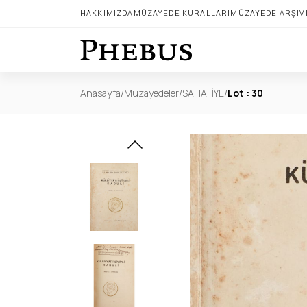
HAKKIMIZDA
MÜZAYEDE KURALLARI
MÜZAYEDE ARŞIV
Anasayfa
/
Müzayedeler
/
SAHAFİYE
/
Lot : 30