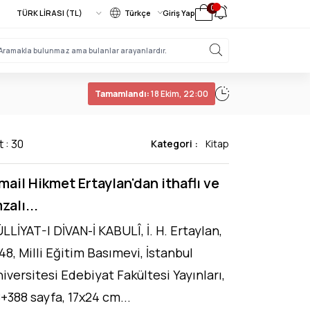
0
Türkçe
Giriş Yap
Tamamlandı:
18 Ekim, 22:00
t : 30
Kategori :
Kitap
mail Hikmet Ertaylan'dan ithaflı ve
zalı...
LLİYAT-I DİVAN-İ KABULÎ, İ. H. Ertaylan,
48, Milli Eğitim Basımevi, İstanbul
iversitesi Edebiyat Fakültesi Yayınları,
+388 sayfa, 17x24 cm...