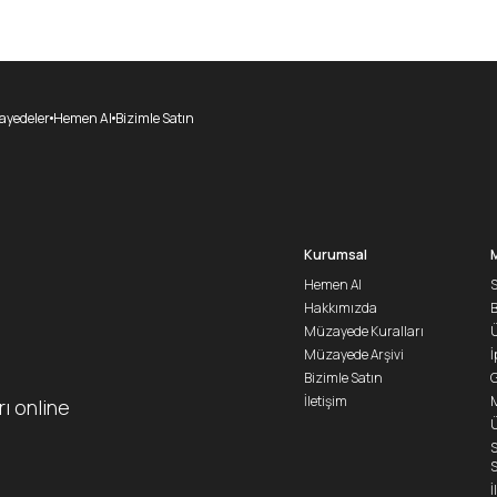
yedeler
Hemen Al
Bizimle Satın
Kurumsal
Hemen Al
S
Hakkımızda
Müzayede Kuralları
Ü
Müzayede Arşivi
İ
Bizimle Satın
G
İletişim
M
rı online
Ü
S
S
İ