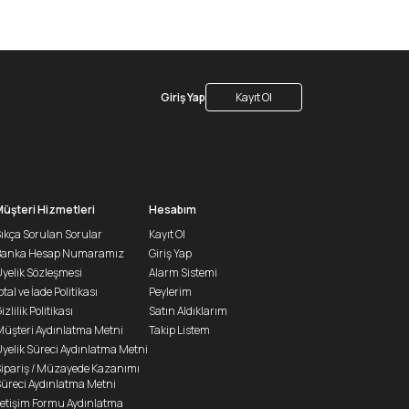
Giriş Yap
Kayıt Ol
Müşteri Hizmetleri
Hesabım
ıkça Sorulan Sorular
Kayıt Ol
Banka Hesap Numaramız
Giriş Yap
yelik Sözleşmesi
Alarm Sistemi
ptal ve İade Politikası
Peylerim
izlilik Politikası
Satın Aldıklarım
üşteri Aydınlatma Metni
Takip Listem
yelik Süreci Aydınlatma Metni
ipariş / Müzayede Kazanımı
üreci Aydınlatma Metni
letişim Formu Aydınlatma