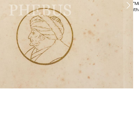
"M
ith