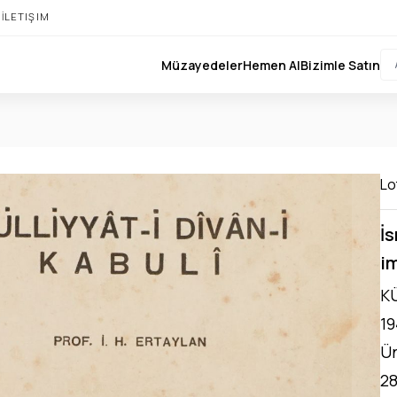
I
İLETIŞIM
Müzayedeler
Hemen Al
Bizimle Satın
Lo
İs
im
KÜ
19
Ün
28