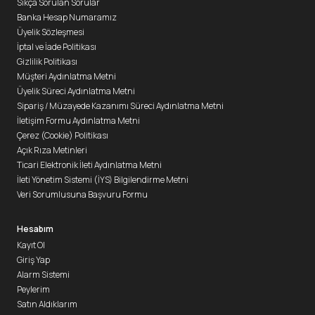
Sıkça Sorulan Sorular
Banka Hesap Numaramız
Üyelik Sözleşmesi
İptal ve İade Politikası
Gizlilik Politikası
Müşteri Aydınlatma Metni
Üyelik Süreci Aydınlatma Metni
Sipariş / Müzayede Kazanımı Süreci Aydınlatma Metni
İletişim Formu Aydınlatma Metni
Çerez (Cookie) Politikası
Açık Rıza Metinleri
Ticari Elektronik İleti Aydınlatma Metni
İleti Yönetim Sistemi (İYS) Bilgilendirme Metni
Veri Sorumlusuna Başvuru Formu
Hesabım
Kayıt Ol
Giriş Yap
Alarm Sistemi
Peylerim
Satın Aldıklarım