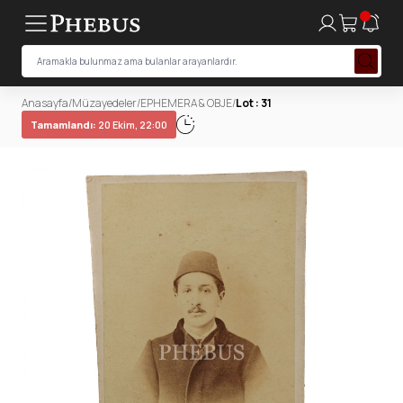
Anasayfa
/
Müzayedeler
/
EPHEMERA & OBJE
/
Lot : 31
Tamamlandı:
20 Ekim, 22:00