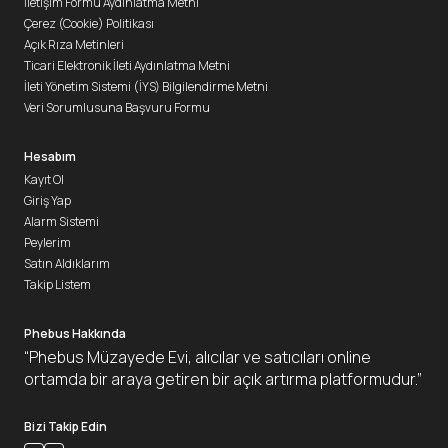
İletişim Formu Aydınlatma Metni
Çerez (Cookie) Politikası
Açık Rıza Metinleri
Ticari Elektronik İleti Aydınlatma Metni
İleti Yönetim Sistemi (İYS) Bilgilendirme Metni
Veri Sorumlusuna Başvuru Formu
Hesabım
Kayıt Ol
Giriş Yap
Alarm Sistemi
Peylerim
Satın Aldıklarım
Takip Listem
Phebus Hakkında
“Phebus Müzayede Evi, alıcılar ve satıcıları online
ortamda bir araya getiren bir açık artırma platformudur.”
Bizi Takip Edin