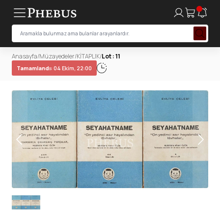
Anasayfa
/
Müzayedeler
/
KİTAPLIK
/
Lot : 11
Tamamlandı:
04 Ekim, 22:00