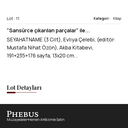
Lot : 11
Kategori :
Kitap
"Sansürce çıkarılan parçalar" ile...
SEYAHATNAME (3 Cilt), Evliya Çelebi, (editör:
Mustafa Nihat Özön), Akba Kitabevi,
191+235+176 sayfa, 13x20 cm...
Lot Detayları
Müzayedeler
Hemen Al
Bizimle Satın