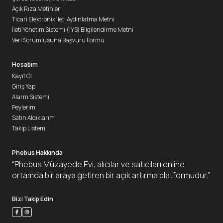
Açık Rıza Metinleri
Ticari Elektronik İleti Aydınlatma Metni
İleti Yönetim Sistemi (İYS) Bilgilendirme Metni
Veri Sorumlusuna Başvuru Formu
Hesabım
Kayıt Ol
Giriş Yap
Alarm Sistemi
Peylerim
Satın Aldıklarım
Takip Listem
Phebus Hakkında
“Phebus Müzayede Evi, alıcılar ve satıcıları online
ortamda bir araya getiren bir açık artırma platformudur.”
Bizi Takip Edin