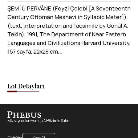
ŞEM´Ü PERVÂNE (Feyzi Çelebi [A Seventeenth
Century Ottoman Mesnevi in Syllabic Meter]),
(text, interpretation and facsimile by Gönül A.
Tekin), 1991, The Department of Near Eastern
Languages and Civilizations Harvard University,
157 sayfa, 22x28 cm...
Lot Detayları
Müzayedeler
Hemen Al
Bizimle Satın
Giriş Yap
Kayıt Ol