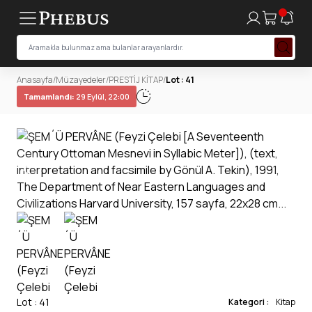
Anasayfa
/
Müzayedeler
/
PRESTİJ KİTAP
/
Lot : 41
Tamamlandı:
29 Eylül, 22:00
Lot : 41
Kategori :
Kitap