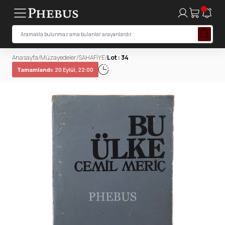
Anasayfa
/
Müzayedeler
/
SAHAFİYE
/
Lot : 34
Tamamlandı:
20 Eylül, 22:00