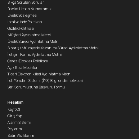
Sıkça Sorulan Sorular
Banka Hesap Numaramız
Üyelik Sözleşmesi
İptal ve İade Politikası
Gizlilik Politikası
Müşteri Aydınlatma Metni
Üyelik Süreci Aydınlatma Metni
Sipariş / Müzayede Kazanımı Süreci Aydınlatma Metni
İletişim Formu Aydınlatma Metni
Çerez (Cookie) Politikası
Açık Rıza Metinleri
Ticari Elektronik İleti Aydınlatma Metni
İleti Yönetim Sistemi (İYS) Bilgilendirme Metni
Veri Sorumlusuna Başvuru Formu
Hesabım
Kayıt Ol
Giriş Yap
Alarm Sistemi
Peylerim
Satın Aldıklarım