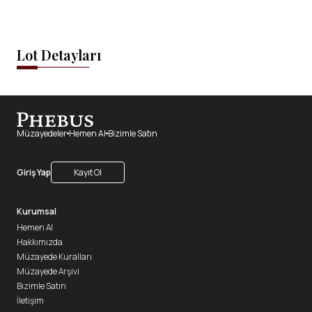
Lot Detayları
Müzayedeler
Hemen Al
Bizimle Satın
Giriş Yap
Kayıt Ol
Kurumsal
Hemen Al
Hakkımızda
Müzayede Kuralları
Müzayede Arşivi
Bizimle Satın
İletişim