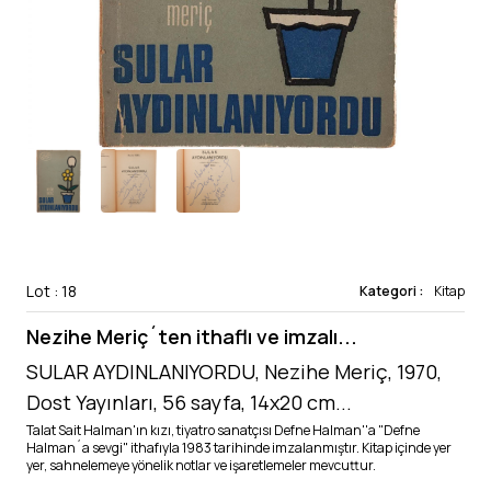
Lot : 18
Kategori :
Kitap
Nezihe Meriç´ten ithaflı ve imzalı...
SULAR AYDINLANIYORDU, Nezihe Meriç, 1970,
Dost Yayınları, 56 sayfa, 14x20 cm...
Talat Sait Halman'ın kızı, tiyatro sanatçısı Defne Halman''a "Defne
Halman´a sevgi" ithafıyla 1983 tarihinde imzalanmıştır. Kitap içinde yer
yer, sahnelemeye yönelik notlar ve işaretlemeler mevcuttur.