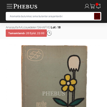
Anasayfa
/
Müzayedeler
/
SAHAFİYE
/
Lot : 18
Tamamlandı:
20 Eylül, 22:00