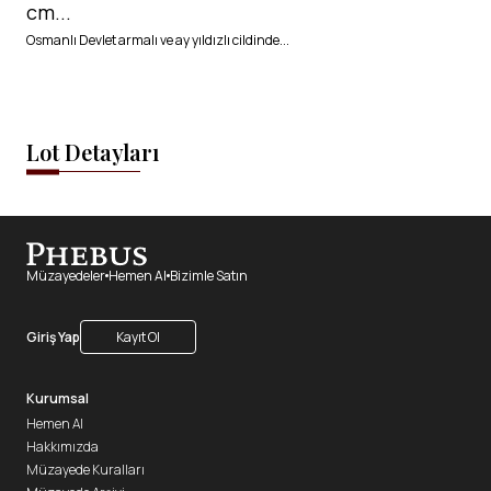
cm...
Osmanlı Devlet armalı ve ay yıldızlı cildinde...
Lot Detayları
Müzayedeler
Hemen Al
Bizimle Satın
Giriş Yap
Kayıt Ol
Kurumsal
Hemen Al
Hakkımızda
Müzayede Kuralları