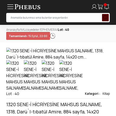
Anasayfa
/
Müzayedeler
/
EPHEMERA
/
Lot : 40
Tamamlandı:
15 Eylül, 22:00
Lot : 40
Kategori :
Kitap
1320 SENE-İ HİCRİYESİNE MAHSUS SALNAME,
1318, Darü´l-tıbatül Amire, 884 sayfa, 14x20