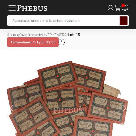
Anasayfa
/
Müzayedeler
/
EPHEMERA
/
Lot : 13
Tamamlandı:
15 Eylül, 22:00