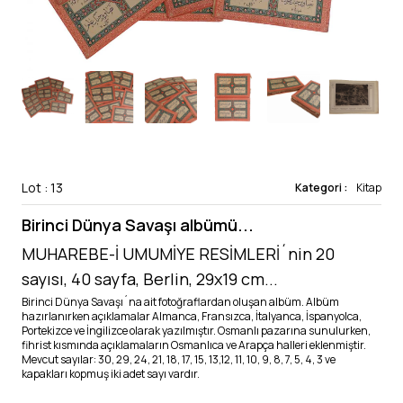
Lot : 13
Kategori :
Kitap
Birinci Dünya Savaşı albümü...
MUHAREBE-İ UMUMİYE RESİMLERİ´nin 20
sayısı, 40 sayfa, Berlin, 29x19 cm...
Birinci Dünya Savaşı´na ait fotoğraflardan oluşan albüm. Albüm
hazırlanırken açıklamalar Almanca, Fransızca, İtalyanca, İspanyolca,
Portekizce ve İngilizce olarak yazılmıştır. Osmanlı pazarına sunulurken,
fihrist kısmında açıklamaların Osmanlıca ve Arapça halleri eklenmiştir.
Mevcut sayılar: 30, 29, 24, 21, 18, 17, 15, 13,12, 11, 10, 9, 8, 7, 5, 4, 3 ve
kapakları kopmuş iki adet sayı vardır.