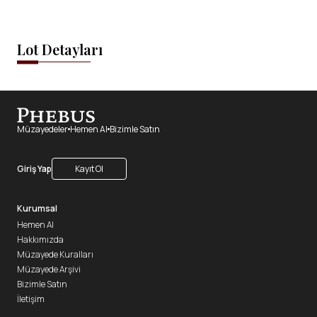
Lot Detayları
Müzayedeler
Hemen Al
Bizimle Satın
Giriş Yap
Kayıt Ol
Kurumsal
Hemen Al
Hakkımızda
Müzayede Kuralları
Müzayede Arşivi
Bizimle Satın
İletişim