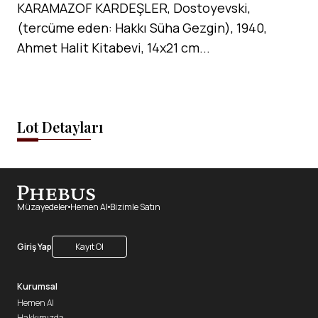
KARAMAZOF KARDEŞLER, Dostoyevski,
(tercüme eden: Hakkı Süha Gezgin), 1940,
Ahmet Halit Kitabevi, 14x21 cm...
Lot Detayları
Müzayedeler
Hemen Al
Bizimle Satın
Giriş Yap
Kayıt Ol
Kurumsal
Hemen Al
Hakkımızda