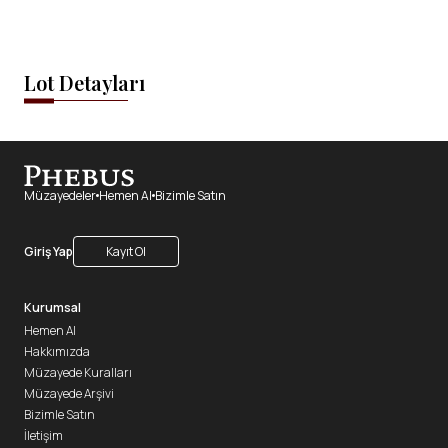
Lot Detayları
Müzayedeler
Hemen Al
Bizimle Satın
Giriş Yap
Kayıt Ol
Kurumsal
Hemen Al
Hakkımızda
Müzayede Kuralları
Müzayede Arşivi
Bizimle Satın
İletişim