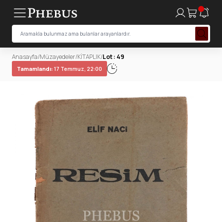
Anasayfa
/
Müzayedeler
/
KİTAPLIK
/
Lot : 49
Tamamlandı:
17 Temmuz, 22:00