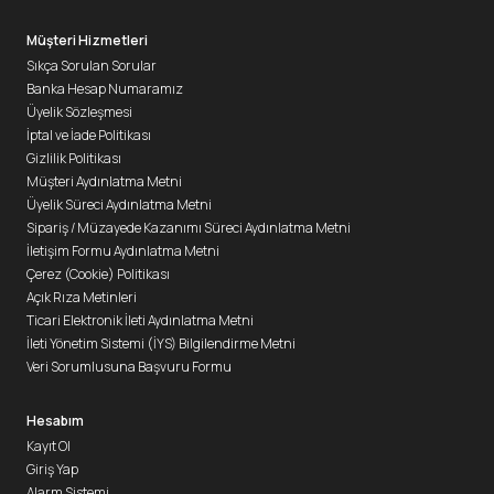
Müşteri Hizmetleri
Sıkça Sorulan Sorular
Banka Hesap Numaramız
Üyelik Sözleşmesi
İptal ve İade Politikası
Gizlilik Politikası
Müşteri Aydınlatma Metni
Üyelik Süreci Aydınlatma Metni
Sipariş / Müzayede Kazanımı Süreci Aydınlatma Metni
İletişim Formu Aydınlatma Metni
Çerez (Cookie) Politikası
Açık Rıza Metinleri
Ticari Elektronik İleti Aydınlatma Metni
İleti Yönetim Sistemi (İYS) Bilgilendirme Metni
Veri Sorumlusuna Başvuru Formu
Hesabım
Kayıt Ol
Giriş Yap
Alarm Sistemi