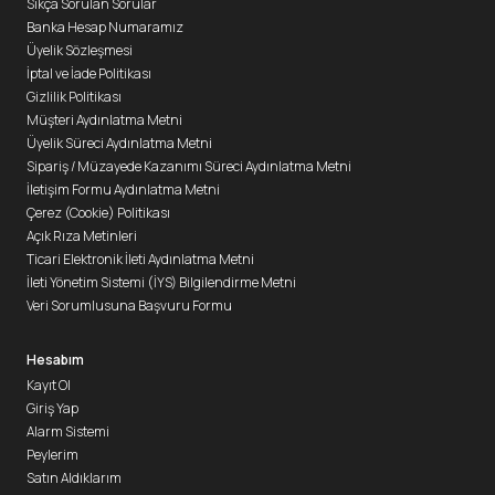
Sıkça Sorulan Sorular
Banka Hesap Numaramız
Üyelik Sözleşmesi
İptal ve İade Politikası
Gizlilik Politikası
Müşteri Aydınlatma Metni
Üyelik Süreci Aydınlatma Metni
Sipariş / Müzayede Kazanımı Süreci Aydınlatma Metni
İletişim Formu Aydınlatma Metni
Çerez (Cookie) Politikası
Açık Rıza Metinleri
Ticari Elektronik İleti Aydınlatma Metni
İleti Yönetim Sistemi (İYS) Bilgilendirme Metni
Veri Sorumlusuna Başvuru Formu
Hesabım
Kayıt Ol
Giriş Yap
Alarm Sistemi
Peylerim
Satın Aldıklarım