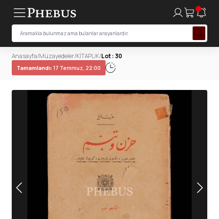
Anasayfa
/
Müzayedeler
/
KİTAPLIK
/
Lot : 30
Tamamlandı:
17 Temmuz, 22:00