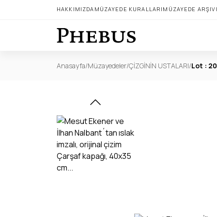
HAKKIMIZDA
MÜZAYEDE KURALLARI
MÜZAYEDE ARŞIV
Anasayfa
/
Müzayedeler
/
ÇİZGİNİN USTALARI
/
Lot : 20