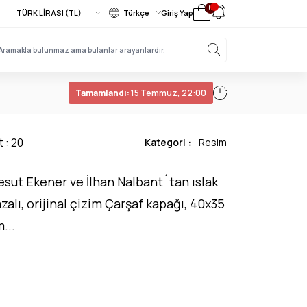
0
Türkçe
Giriş Yap
Tamamlandı:
15 Temmuz, 22:00
t : 20
Kategori :
Resim
sut Ekener ve İlhan Nalbant´tan ıslak
zalı, orijinal çizim Çarşaf kapağı, 40x35
...