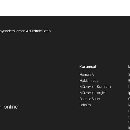
yedeler
Hemen Al
Bizimle Satın
Kurumsal
Hemen Al
S
Hakkımızda
Müzayede Kuralları
Ü
Müzayede Arşivi
İ
Bizimle Satın
G
İletişim
M
rı online
Ü
S
S
İ