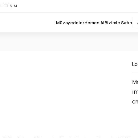
I
İLETIŞIM
Müzayedeler
Hemen Al
Bizimle Satın
Lo
Me
im
cm