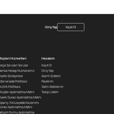
Giriş Yap
Kayıt Ol
Müşteri Hizmetleri
Hesabım
ıkça Sorulan Sorular
Kayıt Ol
Banka Hesap Numaramız
Giriş Yap
yelik Sözleşmesi
Alarm Sistemi
ptal ve İade Politikası
Peylerim
izlilik Politikası
Satın Aldıklarım
üşteri Aydınlatma Metni
Takip Listem
yelik Süreci Aydınlatma Metni
ipariş / Müzayede Kazanımı
üreci Aydınlatma Metni
letişim Formu Aydınlatma