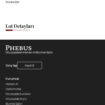
İmzasızdır.
Lot Detayları
Müzayedeler
Hemen Al
Bizimle Satın
Giriş Yap
Kayıt Ol
Kurumsal
Hemen Al
Hakkımızda
Müzayede Kuralları
Müzayede Arşivi
Bizimle Satın