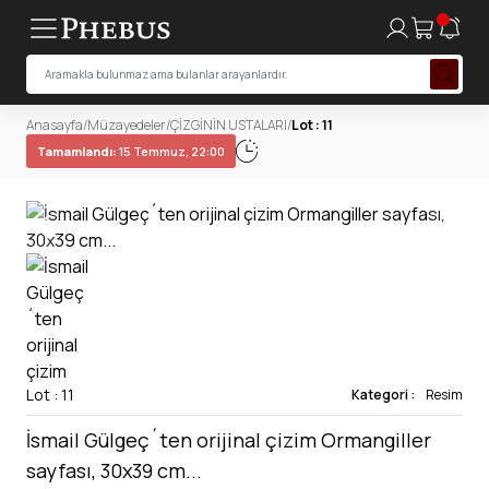
Anasayfa
/
Müzayedeler
/
ÇİZGİNİN USTALARI
/
Lot : 11
Tamamlandı:
15 Temmuz, 22:00
Lot : 11
Kategori :
Resim
İsmail Gülgeç´ten orijinal çizim Ormangiller
sayfası, 30x39 cm...