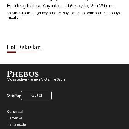
Holding Kültür Yayınları, 369 sayfa, 25x29 cm...
"Sayın Burhan Dinçer Beyefendi´ye saygılarımla takdim ederim." ithafıyla
imzalıdır.
Lot Detayları
Müzayedeler
Hemen Al
Bizimle Satın
Giriş Yap
Kayıt Ol
Kurumsal
Hemen Al
Hakkımızda