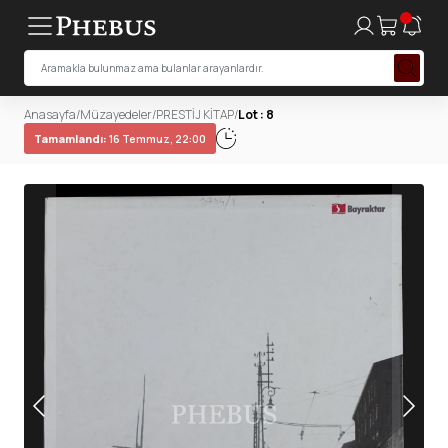
Anasayfa
/
Müzayedeler
/
PRESTİJ KİTAP
/
Lot : 8
Tamamlandı:
16 Temmuz, 22:00