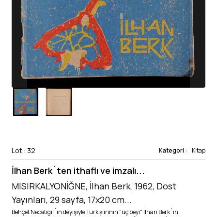
Lot : 32
Kategori :
Kitap
İlhan Berk´ten ithaflı ve imzalı...
MISIRKALYONİĞNE, İlhan Berk, 1962, Dost
Yayınları, 29 sayfa, 17x20 cm...
Behçet Necatigil´in deyişiyle Türk şiirinin "uç beyi" İlhan Berk´in,