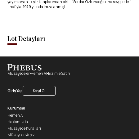
yayımlanan ilk şiir kitaplarından biri... "Serdar Öztunaoğlu´na sevgilerle."
ithafıyla, 1979 yılında imzalanmıştır.
Lot Detayları
Müzayedeler
Hemen Al
Bizimle Satın
Giriş Yap
Kayıt Ol
Kurumsal
Hemen Al
Hakkımızda
Müzayede Kuralları
Müzayede Arşivi