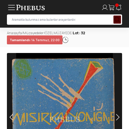
Anasayfa
/
Müzayedeler
/
ÖZEL MÜZAYEDE
/
Lot : 32
Tamamlandı:
14 Temmuz, 22:00