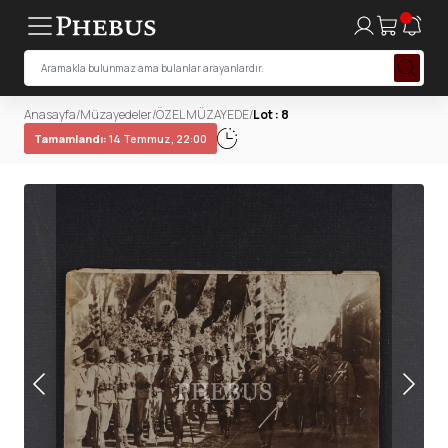
Anasayfa
/
Müzayedeler
/
ÖZEL MÜZAYEDE
/
Lot : 8
Tamamlandı:
14 Temmuz, 22:00