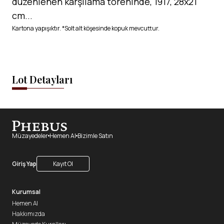
düzenlenen karşılama töreninde, 1917, 28x21
cm...
Kartona yapışıktır. *Solt alt köşesinde kopuk mevcuttur.
Lot Detayları
Müzayedeler
Hemen Al
Bizimle Satın
Giriş Yap
Kayıt Ol
Kurumsal
Hemen Al
Hakkımızda