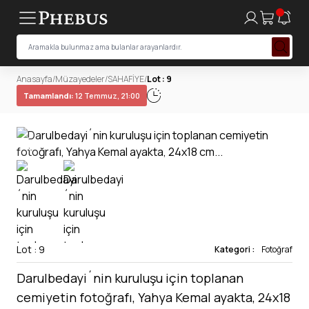
Anasayfa
/
Müzayedeler
/
SAHAFİYE
/
Lot : 9
Tamamlandı:
12 Temmuz, 21:00
Lot : 9
Kategori :
Fotoğraf
Darulbedayi´nin kuruluşu için toplanan
cemiyetin fotoğrafı, Yahya Kemal ayakta, 24x18