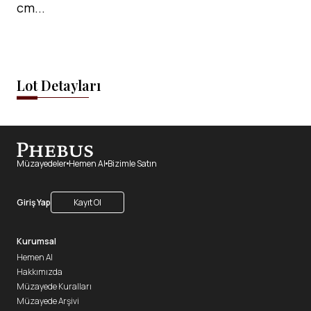
cm...
Lot Detayları
Müzayedeler
Hemen Al
Bizimle Satın
Giriş Yap
Kayıt Ol
Kurumsal
Hemen Al
Hakkımızda
Müzayede Kuralları
Müzayede Arşivi