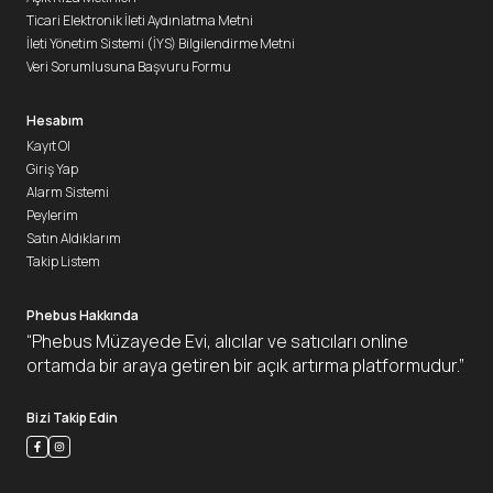
Ticari Elektronik İleti Aydınlatma Metni
İleti Yönetim Sistemi (İYS) Bilgilendirme Metni
Veri Sorumlusuna Başvuru Formu
Hesabım
Kayıt Ol
Giriş Yap
Alarm Sistemi
Peylerim
Satın Aldıklarım
Takip Listem
Phebus Hakkında
“Phebus Müzayede Evi, alıcılar ve satıcıları online
ortamda bir araya getiren bir açık artırma platformudur.”
Bizi Takip Edin