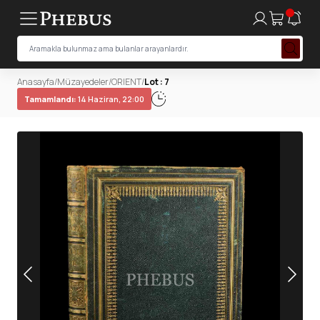
Anasayfa
/
Müzayedeler
/
ORIENT
/
Lot : 7
Tamamlandı:
14 Haziran, 22:00