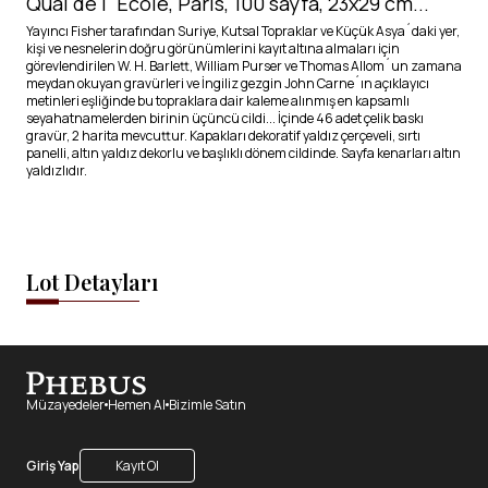
Quai de l´Ecole, Paris, 100 sayfa, 23x29 cm...
Yayıncı Fisher tarafından Suriye, Kutsal Topraklar ve Küçük Asya´daki yer,
kişi ve nesnelerin doğru görünümlerini kayıt altına almaları için
görevlendirilen W. H. Barlett, William Purser ve Thomas Allom´un zamana
meydan okuyan gravürleri ve İngiliz gezgin John Carne´ın açıklayıcı
metinleri eşliğinde bu topraklara dair kaleme alınmış en kapsamlı
seyahatnamelerden birinin üçüncü cildi... İçinde 46 adet çelik baskı
gravür, 2 harita mevcuttur. Kapakları dekoratif yaldız çerçeveli, sırtı
panelli, altın yaldız dekorlu ve başlıklı dönem cildinde. Sayfa kenarları altın
yaldızlıdır.
Lot Detayları
Müzayedeler
Hemen Al
Bizimle Satın
Giriş Yap
Kayıt Ol