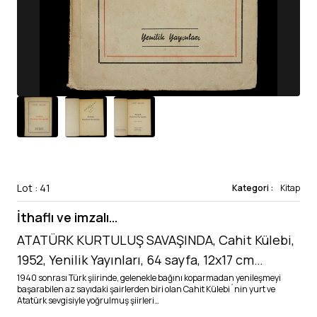
Lot : 41
Kategori :
Kitap
İthaflı ve imzalı…
ATATÜRK KURTULUŞ SAVAŞINDA, Cahit Külebi,
1952, Yenilik Yayınları, 64 sayfa, 12x17 cm…
1940 sonrası Türk şiirinde, gelenekle bağını koparmadan yenileşmeyi
başarabilen az sayıdaki şairlerden biri olan Cahit Külebi´nin yurt ve
Atatürk sevgisiyle yoğrulmuş şiirleri…