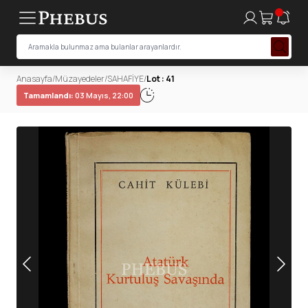
Anasayfa
/
Müzayedeler
/
SAHAFİYE
/
Lot : 41
Tamamlandı:
03 Mayıs, 22:00