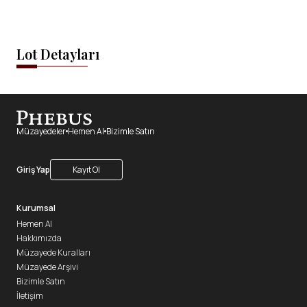
Lot Detayları
Müzayedeler
Hemen Al
Bizimle Satın
Giriş Yap
Kayıt Ol
Kurumsal
Hemen Al
Hakkımızda
Müzayede Kuralları
Müzayede Arşivi
Bizimle Satın
İletişim