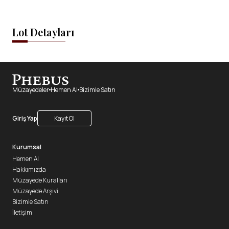
Lot Detayları
Müzayedeler
Hemen Al
Bizimle Satın
Giriş Yap
Kayıt Ol
Kurumsal
Hemen Al
Hakkımızda
Müzayede Kuralları
Müzayede Arşivi
Bizimle Satın
İletişim