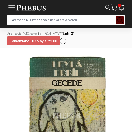
Anasayfa
/
Müzayedeler
/
SAHAFİYE
/
Lot : 31
Tamamlandı:
03 Mayıs, 22:00