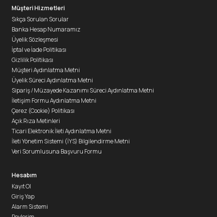
Müşteri Hizmetleri
Sıkça Sorulan Sorular
Banka Hesap Numaramız
Üyelik Sözleşmesi
İptal ve İade Politikası
Gizlilik Politikası
Müşteri Aydınlatma Metni
Üyelik Süreci Aydınlatma Metni
Sipariş / Müzayede Kazanımı Süreci Aydınlatma Metni
İletişim Formu Aydınlatma Metni
Çerez (Cookie) Politikası
Açık Rıza Metinleri
Ticari Elektronik İleti Aydınlatma Metni
İleti Yönetim Sistemi (İYS) Bilgilendirme Metni
Veri Sorumlusuna Başvuru Formu
Hesabım
Kayıt Ol
Giriş Yap
Alarm Sistemi
Peylerim