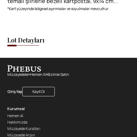
temalı şiirlerle bezeli kartpostal, 9x14 cm...
*Kart yüzeyinde bölgesel aşınmalar ve soyulmalar mevcuttur.
Lot Detayları
Müzayedeler
Hemen Al
Bizimle Satın
Giriş Yap
Kayıt Ol
Kurumsal
Hemen Al
Hakkımızda
Müzayede Kuralları
Müzayede Arşivi