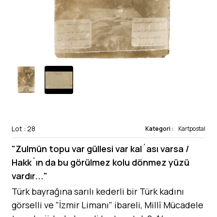
Lot : 28
Kategori :
Kartpostal
"Zulmün topu var güllesi var kal´ası varsa /
Hakk´ın da bu görülmez kolu dönmez yüzü
vardır..."
Türk bayrağına sarılı kederli bir Türk kadını
görselli ve "İzmir Limanı" ibareli, Millî Mücadele