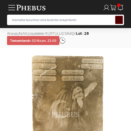
Anasayfa
/
Müzayedeler
/
KURTULUŞ SAVAŞI
/
Lot : 28
Tamamlandı:
02 Nisan, 22:00